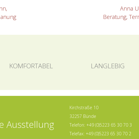
nn,
Anna Ut
lanung
Beratung, Te
KOMFORTABEL
LANGLEBIG
Kirchstraße 10
32257 Bünde
e Ausstellung
Telefon: +49 (0)5223 65 30 70 3
Telefax: +49 (0)5223 65 30 70 2