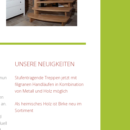
UNSERE NEUIGKEITEN
 nun
Stufentragende Treppen jetzt mit
filigranen Handläufen in Kombination
von Metall und Holz möglich
en
 an.
Als heimisches Holz ist Birke neu im
Sortiment
d
uell
d