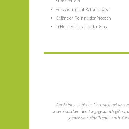
Stoßbrettern
Verkleidung auf Betontreppe
Geländer, Reling oder Pfosten
in Holz, Edelstahl oder Glas
Am Anfang steht das Gespräch mit unsere
unverbindlichen Beratungsgespräch gilt es, 
gemeinsam eine Treppe nach Kund